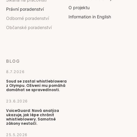
O projektu
Právní poradenství
Information in English
Odborné poradenství
Občanské poradenství
BLOG
8.7.2026
Soud se zastal whistleblowera
z Olympu. Oživení mu pomáhá
domáhat se spravedlnosti.
23.6.2026
VoiceGuard: Nová analýza
ukazuje, jak lépe chránit
whistleblowery. Samotné
zákony nestačí.
25.5.2026