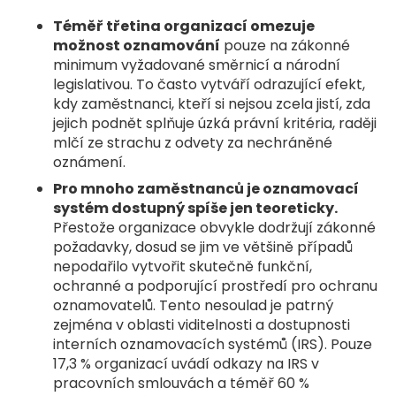
Téměř třetina organizací omezuje
možnost oznamování
pouze na zákonné
minimum vyžadované směrnicí a národní
legislativou. To často vytváří odrazující efekt,
kdy zaměstnanci, kteří si nejsou zcela jistí, zda
jejich podnět splňuje úzká právní kritéria, raději
mlčí ze strachu z odvety za nechráněné
oznámení.
Pro mnoho zaměstnanců je oznamovací
systém dostupný spíše jen teoreticky.
Přestože organizace obvykle dodržují zákonné
požadavky, dosud se jim ve většině případů
nepodařilo vytvořit skutečně funkční,
ochranné a podporující prostředí pro ochranu
oznamovatelů. Tento nesoulad je patrný
zejména v oblasti viditelnosti a dostupnosti
interních oznamovacích systémů (IRS). Pouze
17,3 % organizací uvádí odkazy na IRS v
pracovních smlouvách a téměř 60 %