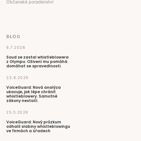
Občanské poradenství
BLOG
8.7.2026
Soud se zastal whistleblowera
z Olympu. Oživení mu pomáhá
domáhat se spravedlnosti.
23.6.2026
VoiceGuard: Nová analýza
ukazuje, jak lépe chránit
whistleblowery. Samotné
zákony nestačí.
25.5.2026
VoiceGuard: Nový průzkum
odhalil slabiny whistleblowingu
ve firmách a úřadech