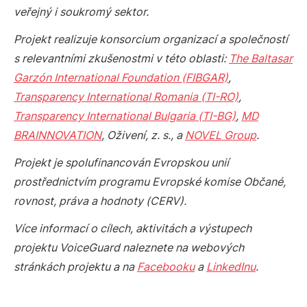
veřejný i soukromý sektor.
Projekt realizuje konsorcium organizací a společností
s relevantními zkušenostmi v této oblasti:
The Baltasar
Garzón International Foundation (FIBGAR)
,
Transparency International Romania (TI-RO)
,
Transparency International Bulgaria (TI-BG)
,
MD
BRAINNOVATION
, Oživení, z. s., a
NOVEL Group
.
Projekt je spolufinancován Evropskou unií
prostřednictvím programu Evropské komise Občané,
rovnost, práva a hodnoty (CERV).
Více informací o cílech, aktivitách a výstupech
projektu VoiceGuard naleznete na webových
stránkách projektu a na
Facebooku
a
LinkedInu
.