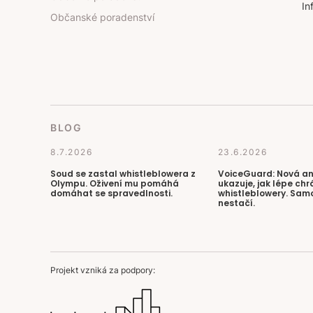
In
Občanské poradenství
BLOG
8.7.2026
23.6.2026
Soud se zastal whistleblowera z
VoiceGuard: Nová a
Olympu. Oživení mu pomáhá
ukazuje, jak lépe chr
domáhat se spravedlnosti.
whistleblowery. Sam
nestačí.
Projekt vzniká za podpory: