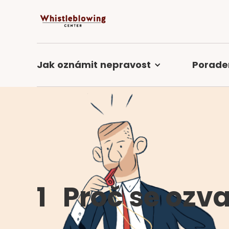
Jak
oznámit
nepravost
Porade
1
Proč se ozva