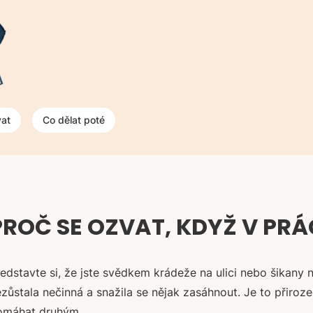
vat
Co dělat poté
PROČ SE OZVAT, KDYŽ V PRÁ
edstavte si, že jste svědkem krádeže na ulici nebo šikany n
zůstala nečinná a snažila se nějak zasáhnout. Je to přiroz
omáhat druhým.