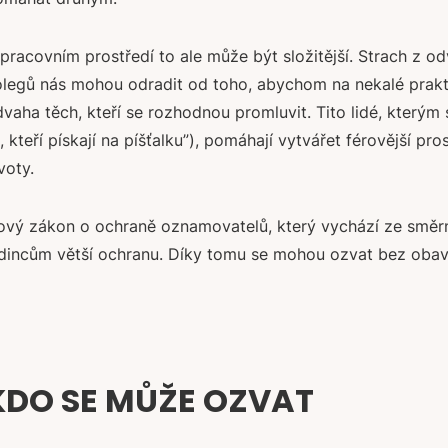
pracovním prostředí to ale může být složitější. Strach z 
legů nás mohou odradit od toho, abychom na nekalé prakti
vaha těch, kteří se rozhodnou promluvit. Tito lidé, kterým 
i, kteří pískají na píšťalku”), pomáhají vytvářet férovější pro
voty.
ový zákon o ochraně oznamovatelů, který vychází ze směr
dincům větší ochranu. Díky tomu se mohou ozvat bez obav 
KDO SE MŮŽE OZVAT