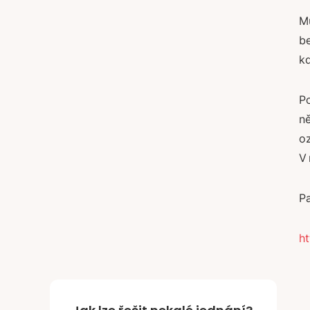
Mů
be
kd
Po
ně
oz
V 
Pa
ht