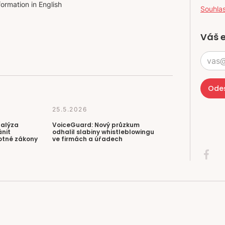
formation in English
Souhla
Váš 
25.5.2026
nalýza
VoiceGuard: Nový průzkum
ánit
odhalil slabiny whistleblowingu
otné zákony
ve firmách a úřadech