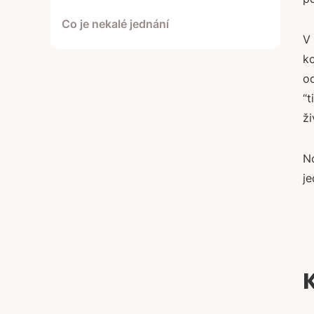
Co je nekalé jednání
V 
ko
od
“t
ži
N
je