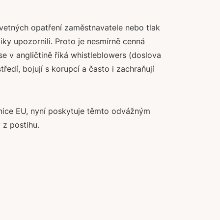
odvetných opatření zaměstnavatele nebo tlak
ky upozornili. Proto je nesmírně cenná
se v angličtině říká whistleblowers (doslova
středí, bojují s korupcí a často i zachraňují
nice EU, nyní poskytuje těmto odvážným
z postihu.