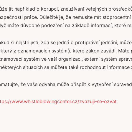
že jít například o korupci, zneužívání veřejných prostředk
zpečnosti práce. Důležité je, že nemusíte mít stoprocentní 
yž máte důvodné podezření na základě informací, které má
kud si nejste jistí, zda se jedná o protiprávní jednání, můž
který z oznamovacích systémů, které zákon zavádí. Máte pr
namovací systém ve vaší organizaci, externí systém sprav
některých situacích se můžete také rozhodnout informace z
matujte, že vaše odvaha může přispět k vytvoření spravedl
tps://www.whistleblowingcenter.cz/zvazuji-se-ozvat