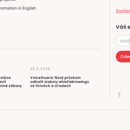
formation in English
Souhla
Váš 
25.5.2026
nalýza
VoiceGuard: Nový průzkum
ánit
odhalil slabiny whistleblowingu
otné zákony
ve firmách a úřadech