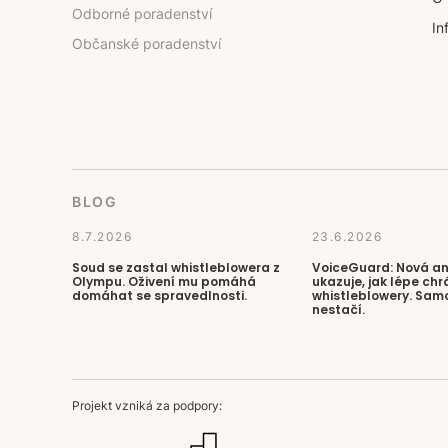
Odborné poradenství
In
Občanské poradenství
BLOG
8.7.2026
23.6.2026
Soud se zastal whistleblowera z
VoiceGuard: Nová a
Olympu. Oživení mu pomáhá
ukazuje, jak lépe chr
domáhat se spravedlnosti.
whistleblowery. Sam
nestačí.
Projekt vzniká za podpory: