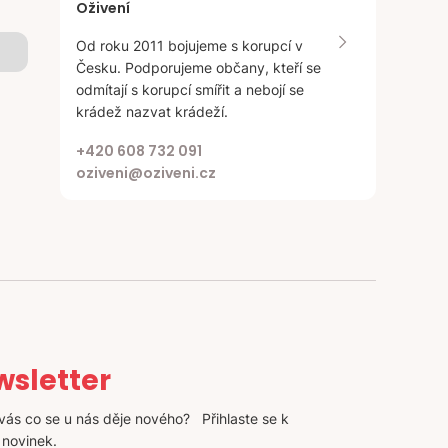
Oživení
Od roku 2011 bojujeme s korupcí v
Česku. Podporujeme občany, kteří se
odmítají s korupcí smířit a nebojí se
krádež nazvat krádeží.
+420 608 732 091
oziveni@oziveni.cz
sletter
vás co se u nás děje nového? Přihlaste se k
 novinek.