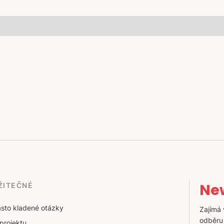
New
ŽITEČNÉ
sto kladené otázky
Zajímá 
odběru
projektu