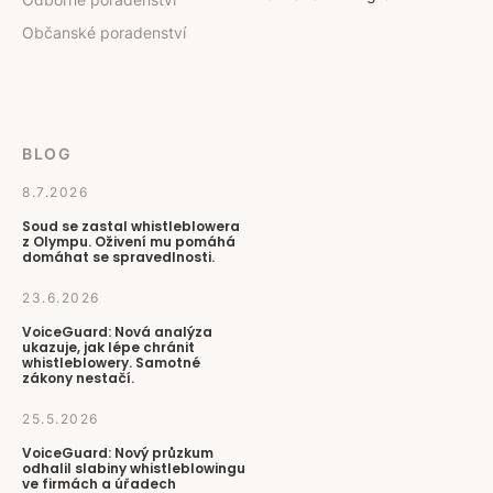
Občanské poradenství
BLOG
8.7.2026
Soud se zastal whistleblowera
z Olympu. Oživení mu pomáhá
domáhat se spravedlnosti.
23.6.2026
VoiceGuard: Nová analýza
ukazuje, jak lépe chránit
whistleblowery. Samotné
zákony nestačí.
25.5.2026
VoiceGuard: Nový průzkum
odhalil slabiny whistleblowingu
ve firmách a úřadech