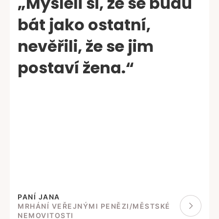
„Mysleli si, že se budu
bát jako ostatní,
nevěřili, že se jim
postaví žena.“
PANÍ JANA
MRHÁNÍ VEŘEJNÝMI PENĚZI/MĚSTSKÉ
NEMOVITOSTI