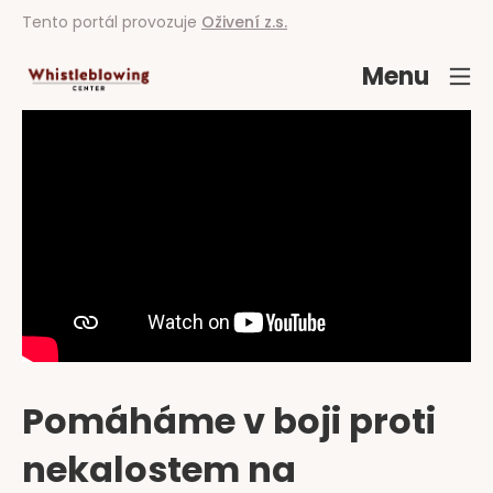
Tento portál provozuje
Oživení z.s.
Menu
Pomáháme v boji proti
nekalostem na