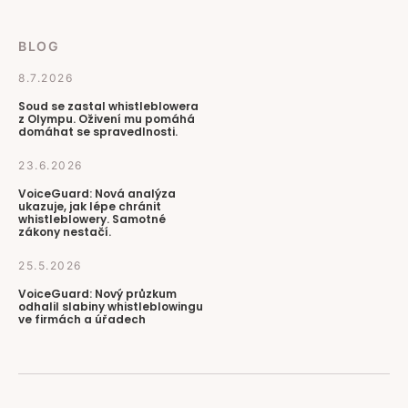
BLOG
8.7.2026
Soud se zastal whistleblowera
z Olympu. Oživení mu pomáhá
domáhat se spravedlnosti.
23.6.2026
VoiceGuard: Nová analýza
ukazuje, jak lépe chránit
whistleblowery. Samotné
zákony nestačí.
25.5.2026
VoiceGuard: Nový průzkum
odhalil slabiny whistleblowingu
ve firmách a úřadech