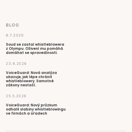
BLOG
8.7.2026
Soud se zastal whistleblowera
z Olympu. Oživení mu pomáhá
domáhat se spravedlnosti.
23.6.2026
VoiceGuard: Nová analýza
ukazuje, jak lépe chránit
whistleblowery. Samotné
zákony nestačí.
25.5.2026
VoiceGuard: Nový průzkum
odhalil slabiny whistleblowingu
ve firmách a úřadech