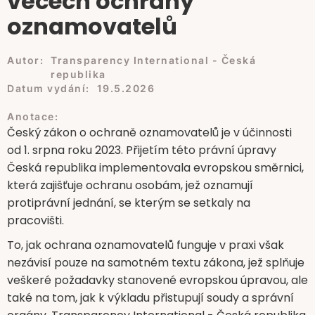
věcech ochrany
oznamovatelů
Autor:
Transparency International - Česká
republika
Datum vydání:
19.5.2026
Anotace:
Český zákon o ochraně oznamovatelů je v účinnosti
od 1. srpna roku 2023. Přijetím této právní úpravy
Česká republika implementovala evropskou směrnici,
která zajišťuje ochranu osobám, jež oznamují
protiprávní jednání, se kterým se setkaly na
pracovišti.
To, jak ochrana oznamovatelů funguje v praxi však
nezávisí pouze na samotném textu zákona, jež splňuje
veškeré požadavky stanovené evropskou úpravou, ale
také na tom, jak k výkladu přistupují soudy a správní