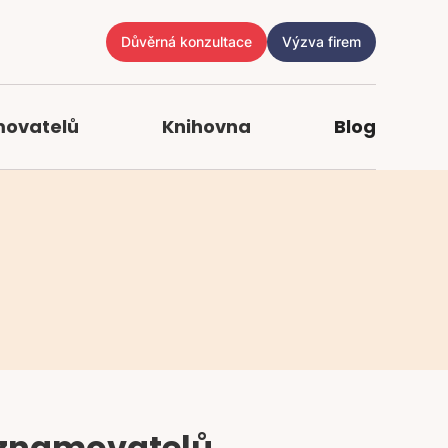
Důvěrná konzultace
Výzva firem
movatelů
Knihovna
Blog
oznamovatelů