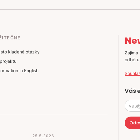
New
ŽITEČNÉ
sto kladené otázky
Zajímá 
odběru
projektu
formation in English
Souhla
Váš 
25.5.2026