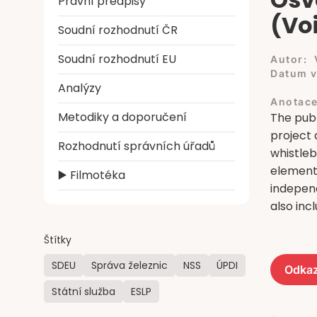
Právní předpisy
(Vo
Soudní rozhodnutí ČR
Soudní rozhodnutí EU
Autor:
Datum v
Analýzy
Anotace
Metodiky a doporučení
The pub
project 
Rozhodnutí správních úřadů
whistleb
elements
▶️ Filmotéka
independ
also inc
Štítky
SDEU
Správa železnic
NSS
ÚPDI
Odkaz
Státní služba
ESLP