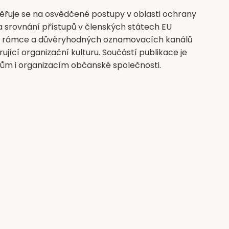
ěřuje se na osvědčené postupy v oblasti ochrany
a srovnání přístupů v členských státech EU
ního rámce a důvěryhodných oznamovacích kanálů
jící organizační kulturu. Součástí publikace je
lům i organizacím občanské společnosti.