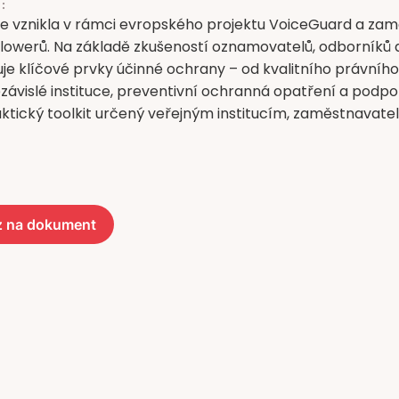
:
e vznikla v rámci evropského projektu VoiceGuard a zam
lowerů. Na základě zkušeností oznamovatelů, odborníků 
kuje klíčové prvky účinné ochrany – od kvalitního práv
závislé instituce, preventivní ochranná opatření a podporu
ktický toolkit určený veřejným institucím, zaměstnavate
 na dokument