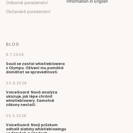
Information in English
Odborné poradenství
Občanské poradenství
BLOG
8.7.2026
Soud se zastal whistleblowera
z Olympu. Oživení mu pomáhá
domáhat se spravedlnosti.
23.6.2026
VoiceGuard: Nová analýza
ukazuje, jak lépe chránit
whistleblowery. Samotné
zákony nestačí.
25.5.2026
VoiceGuard: Nový průzkum
odhalil slabiny whistleblowingu