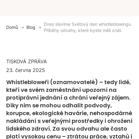
Dnes slavíme Světový den whistleblowingu.
Domů
Blog
Příběhy odvahy, které byste měli znát.
TISKOVÁ ZPRÁVA
23. června 2025
Whistlebloweři (oznamovatelé) – tedy lidé,
kteří ve svém zaměstnání upozorní na
protiprávní jednání a chrání veřejný zájem.
Díky nim se mohou odhalit podvody,
korupce, ekologické havárie, nehospodárné
nakládání s veřejnými prostředky i ohrožení
lidského zdraví. Za svou odvahu ale často
platí vysokou cenu – ztrátou práce, vztahů i