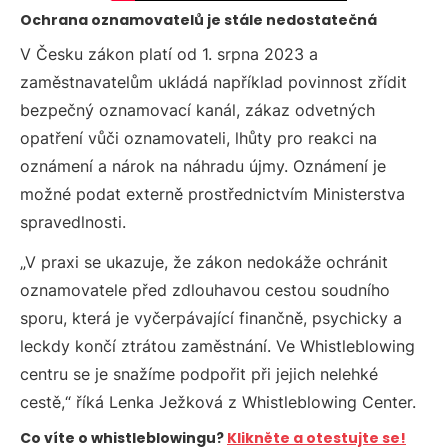
Ochrana oznamovatelů je stále nedostatečná
V Česku zákon platí od 1. srpna 2023 a
zaměstnavatelům ukládá například povinnost zřídit
bezpečný oznamovací kanál, zákaz odvetných
opatření vůči oznamovateli, lhůty pro reakci na
oznámení a nárok na náhradu újmy. Oznámení je
možné podat externě prostřednictvím Ministerstva
spravedlnosti.
„V praxi se ukazuje, že zákon nedokáže ochránit
oznamovatele před zdlouhavou cestou soudního
sporu, která je vyčerpávající finančně, psychicky a
leckdy končí ztrátou zaměstnání. Ve Whistleblowing
centru se je snažíme podpořit při jejich nelehké
cestě,“ říká Lenka Ježková z Whistleblowing Center.
Co víte o whistleblowingu?
Klikněte a otestujte se!