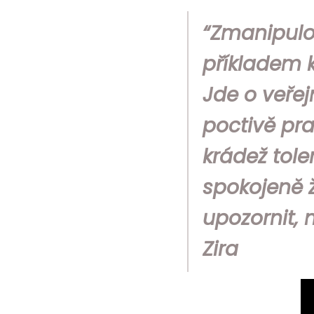
“Zmanipulo
příkladem 
Jde o veřej
poctivě pra
krádež tole
spokojeně ž
upozornit,
Zira