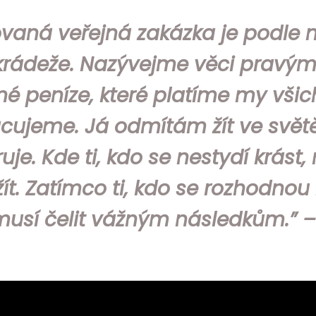
vaná veřejná zakázka je podle
krádeže. Nazývejme věci pravým
né peníze, které platíme my všic
cujeme. Já odmítám žít ve světě
ruje. Kde ti, kdo se nestydí krás
ít. Zatímco ti, kdo se rozhodnou
 musí čelit vážným následkům.” 