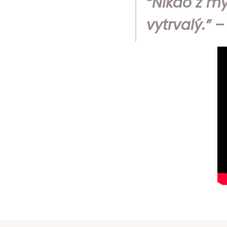
“Nikdo z mý
vytrvalý.” 