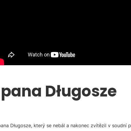
 pana Długosze
pana Długosze, který se nebál a nakonec zvítězil v soudní 