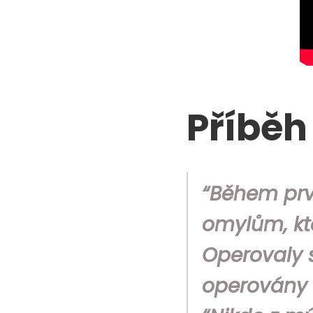
Příběh
“Během prvn
omylům, kte
Operovaly 
operovány 