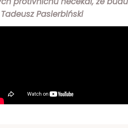
ch protivníchů nečekal, že budu
– Tadeusz Pasierbiński