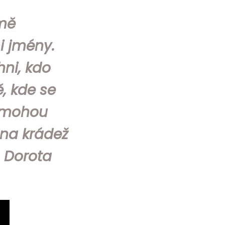
 mě
i jmény.
hni, kdo
, kde se
t, mohou
 na krádež
– Dorota