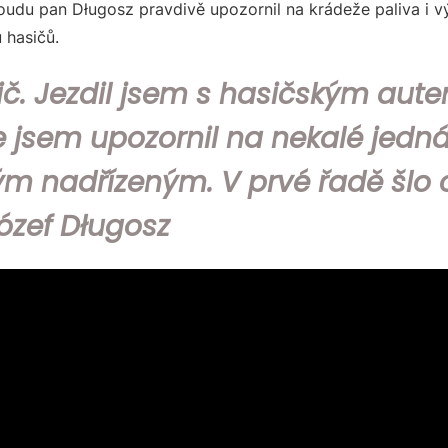
soudu pan Długosz pravdivě upozornil na krádeže paliva i 
 hasičů.
ič. Jezdil jsem s hasičským aute
 jsem upozornil na nekalé jednán
ým nadřízeným. V prvé řadě šlo 
Józef Długosz