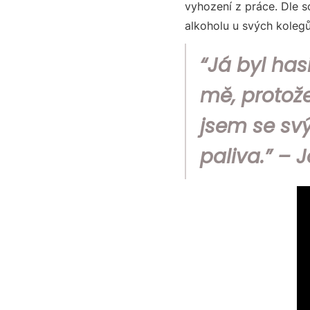
vyhození z práce. Dle 
alkoholu u svých kolegů
“Já byl has
mě, protože
jsem se sv
paliva.” – 