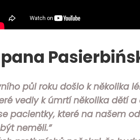
 pana Pasierbińs
ího půl roku došlo k několika l
ré vedly k úmrtí několika dětí a
se pacientky, které na našem od
být neměli.”