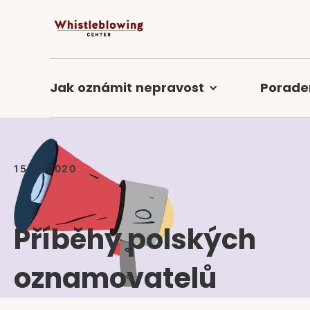
Jak
oznámit
nepravost
Porade
15.12.2020
Příběhy polských
oznamovatelů