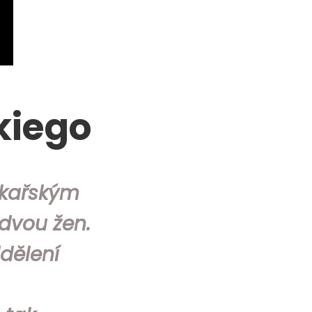
kiego
ékařským
 dvou žen.
dělení