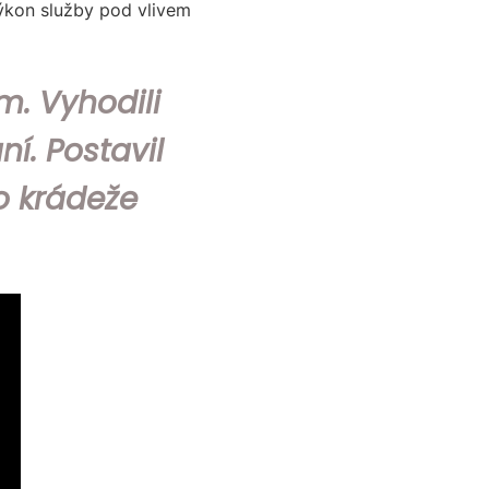
výkon služby pod vlivem
m. Vyhodili
í. Postavil
o krádeže