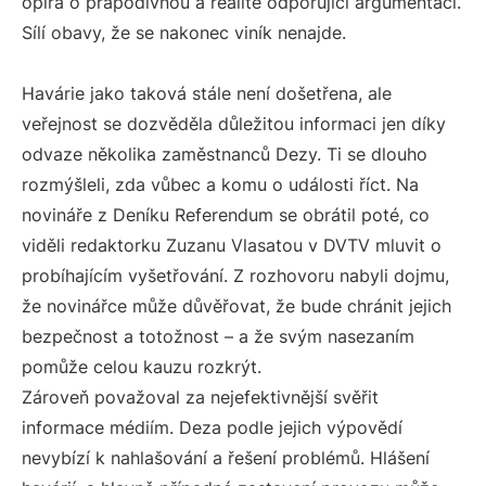
opírá o prapodivnou a realitě odporující argumentaci.
Sílí obavy, že se nakonec viník nenajde.
Havárie jako taková stále není došetřena, ale
veřejnost se dozvěděla důležitou informaci jen díky
odvaze několika zaměstnanců Dezy. Ti se dlouho
rozmýšleli, zda vůbec a komu o události říct. Na
novináře z Deníku Referendum se obrátil poté, co
viděli redaktorku Zuzanu Vlasatou v DVTV mluvit o
probíhajícím vyšetřování. Z rozhovoru nabyli dojmu,
že novinářce může důvěřovat, že bude chránit jejich
bezpečnost a totožnost – a že svým nasezaním
pomůže celou kauzu rozkrýt.
Zároveň považoval za nejefektivnější svěřit
informace médiím. Deza podle jejich výpovědí
nevybízí k nahlašování a řešení problémů. Hlášení