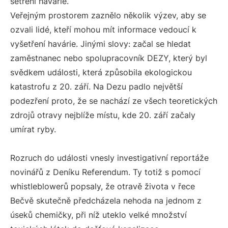
šetření havárie.
Veřejným prostorem zaznělo několik výzev, aby se
ozvali lidé, kteří mohou mít informace vedoucí k
vyšetření havárie. Jinými slovy: začal se hledat
zaměstnanec nebo spolupracovník DEZY, který byl
svědkem události, která způsobila ekologickou
katastrofu z 20. září. Na Dezu padlo největší
podezření proto, že se nachází ze všech teoretických
zdrojů otravy nejblíže místu, kde 20. září začaly
umírat ryby.
Rozruch do události vnesly investigativní reportáže
novinářů z Deníku Referendum. Ty totiž s pomocí
whistleblowerů popsaly, že otravě života v řece
Bečvě skutečně předcházela nehoda na jednom z
úseků chemičky, při níž uteklo velké množství