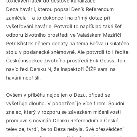
toxických látek do dešťové kanalizace.
Deza havárii, kterou popsal Deník Referendum
zamlčela – a to dokonce i na přímý dotaz při
vyšetřování havárie. Potvrdil to například také šéf
odboru životního prostředí ve Valašském Meziříčí
Petr Křístek během debaty na téma Bečva u kulatého
stolu v poslanecké sněmovně. Ale potvrdil to i ředitel
České inspekce životního prostředí Erik Geuss. Ten
navíc řekl Deníku N, že inspektoři ČIŽP sami na
havárii nepřišli.
Ovšem v příběhu nejde jen o Dezu, případ se
vyšetřuje dlouho. V podezření je více firem. Soudní
znalec, který v rozporu se závazkem mlčenlivosti
promluvil s novináři Deníku Referendum a České
televize, tvrdí, že to Deza nebyla. Své přesvědčení