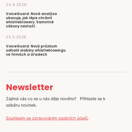
23.6.2026
VoiceGuard: Nová analýza
ukazuje, jak lépe chránit
whistleblowery. Samotné
zákony nestačí.
25.5.2026
VoiceGuard: Nový průzkum
odhalil slabiny whistleblowingu
ve firmách a úřadech
Newsletter
Zajímá vás co se u nás děje nového? Přihlaste se k
odběru novinek.
Souhlasím se zpracováním osobních údajů
.