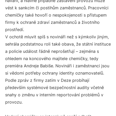
havárií, a hlavně případné zastavení provozu může
vést k sankcím či postihům zaměstnanců. Pracovníci
chemičky také hovoří o nespokojenosti s přístupem
firmy k ochraně zdraví zaměstnanců a životního
prostředí.
V ochotě mluvit spíš s novináři než s kýmkoliv jiným,
sehrála podstatnou roli také obava, že státní instituce
a policie událost řádně neprošetřují – zejména s
ohledem na koncového majitele chemičky, tedy
premiéra Andreje Babiše. Novináři i zaměstnanci jsou
si vědomi potřeby ochrany identity oznamovatelů.
Podle zpráv z firmy zatím v Deze probíhají
především systémové bezpečnostní audity včetně
snahy o změnu v interním reportování problémů v
provozu.