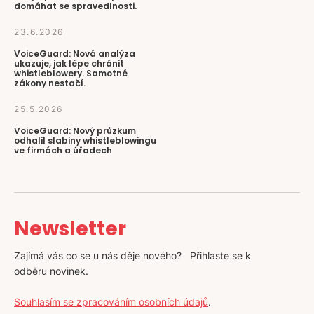
domáhat se spravedlnosti.
23.6.2026
VoiceGuard: Nová analýza
ukazuje, jak lépe chránit
whistleblowery. Samotné
zákony nestačí.
25.5.2026
VoiceGuard: Nový průzkum
odhalil slabiny whistleblowingu
ve firmách a úřadech
Newsletter
Zajímá vás co se u nás děje nového? Přihlaste se k
odběru novinek.
Souhlasím se zpracováním osobních údajů
.