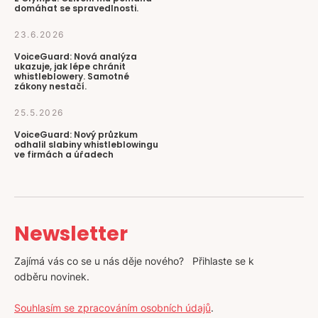
domáhat se spravedlnosti.
23.6.2026
VoiceGuard: Nová analýza
ukazuje, jak lépe chránit
whistleblowery. Samotné
zákony nestačí.
25.5.2026
VoiceGuard: Nový průzkum
odhalil slabiny whistleblowingu
ve firmách a úřadech
Newsletter
Zajímá vás co se u nás děje nového? Přihlaste se k
odběru novinek.
Souhlasím se zpracováním osobních údajů
.