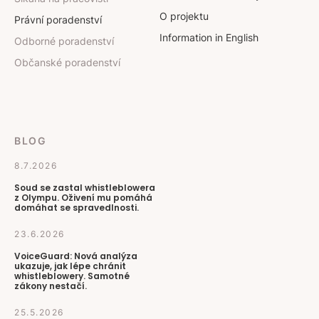
O projektu
Právní poradenství
Information in English
Odborné poradenství
Občanské poradenství
BLOG
8.7.2026
Soud se zastal whistleblowera
z Olympu. Oživení mu pomáhá
domáhat se spravedlnosti.
23.6.2026
VoiceGuard: Nová analýza
ukazuje, jak lépe chránit
whistleblowery. Samotné
zákony nestačí.
25.5.2026